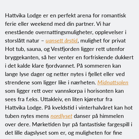
Hattvika Lodge er en perfekt arena for romantisk
ferie eller weekend med din partner. Vi har
enestående overnattingsmuligheter, opplevelser i
storslått natur –
uansett årstid
, mulighet for privat
Hot tub, sauna, og Vestfjorden ligger rett utenfor
bryggekanten, så her venter en forfriskende dukkert
i det kalde klare fjordvannet. På sommeren kan
lange lyse dager og netter nytes i fjellet eller ved
strendene som ligger like i nærheten.
Midnattsolen
som ligger rett over vannskorpa i horisonten kan
sees fra f.eks. Uttakleiv, en liten kjøretur fra
Hattvika Lodge. På kveldstid i vinterhalvåret kan hot
tuben nytes mens
nordlyset
danser på himmelen
over dere. Mørketiden byr på fantastiske fargespill i
det lille dagslyset som er, og muligheten for fine