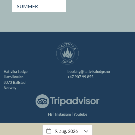
SUMMER
Hattvika Lodge
booking@hattvikalodge.no
Hattvikveien
+47 907 99 855
8373 Ballstad
Norway
FB
|
Instagram
|
Youtube
Webdesign & utvikling:
iotek AS
| Grafisk profil:
byLINDA