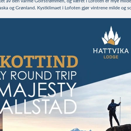
rket av den varme Golfstrømmen, og været i Lofoten er mye milde
a og Grønland. Kystklimaet i Lofoten gjør vintrene milde og so