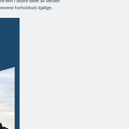
re enn i andre deler av verden
mrene forholdsvis kjølige.