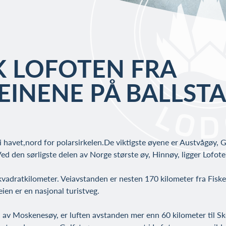
 LOFOTEN FRA
EINENE PÅ BALLST
 i havet,nord for polarsirkelen.De viktigste øyene er Austvågøy, 
 den sørligste delen av Norge største øy, Hinnøy, ligger Lofote
kvadratkilometer. Veiavstanden er nesten 170 kilometer fra Fiskeb
eien er en nasjonal turistveg.
av Moskenesøy, er luften avstanden mer enn 60 kilometer til Sk