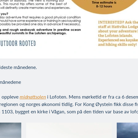
aldeste månedene.
e månedene
du oppleve
midnattsolen
i Lofoten. Mens mørketid er fra ca 6 desemb
 regionen og norges økonomi tidlig. For Kong Øystein fikk disse fis
 1103, bygget en kirke i Vågan, som på den tiden var base av lofo