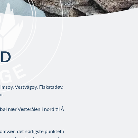
AD
Gimsøy, Vestvågøy, Flakstadøy,
n.
øl nær Vesterålen i nord til Å
omvær, det sørligste punktet i