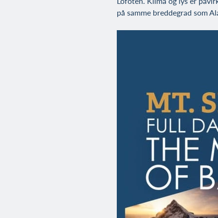
Lofoten. Klima og lys er påvi
på samme breddegrad som Alask