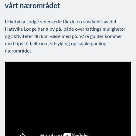
vårt nærområdet
I Hattvika Lodge videoserie får du en smakebit av det
Hattvika Lodge har å by på, både overnattings muligheter
og aktiviteter du kan være med på. Våre guider kommer
med tips til fjellturer, stisykling og kajakkpadling i
nærområdet.